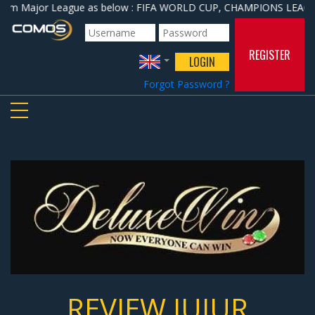
om Major League as below : FIFA WORLD CUP, CHAMPIONS LEAGUE
REGISTER
LOGIN
Forgot Password ?
TOGGLE NAVIGATION
REVIEW JUJUR