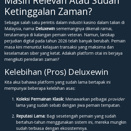
Masih Relevan Atau Sudah
Ketinggalan Zaman?
Sebagai salah satu perintis dalam industri kasino dalam talian di
Malaysia, nama
Deluxewin
sememangnya dikenali ramai,
terutamanya di kalangan pemain veteran. Namun, lanskap
perjudian digital pada tahun 2026 telah banyak berubah. Pemain
masa kini menuntut kelajuan transaksi yang maksima dan
keselamatan siber yang ketat. Adakah platform otai ini berjaya
mengikuti peredaran zaman?
Kelebihan (Pros) Deluxewin
Kita akui bahawa platform yang sudah lama bertapak ini
mempunyai beberapa kelebihan asas:
Koleksi Permainan Klasik:
Menawarkan pelbagai
provider
lama yang sudah sebati dengan jiwa pemain tempatan.
Reputasi Lama:
Bagi sesetengah pemain yang sudah
bertahun-tahun menggunakan sistem ini, mereka mungkin
sudah terbiasa dengan ekosistemnya.