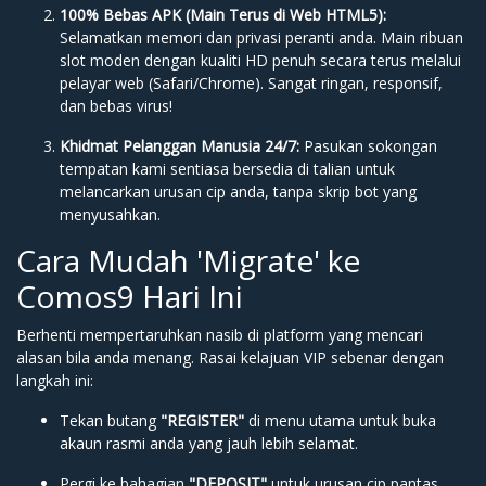
100% Bebas APK (Main Terus di Web HTML5):
Selamatkan memori dan privasi peranti anda. Main ribuan
slot moden dengan kualiti HD penuh secara terus melalui
pelayar web (Safari/Chrome). Sangat ringan, responsif,
dan bebas virus!
Khidmat Pelanggan Manusia 24/7:
Pasukan sokongan
tempatan kami sentiasa bersedia di talian untuk
melancarkan urusan cip anda, tanpa skrip bot yang
menyusahkan.
Cara Mudah 'Migrate' ke
Comos9 Hari Ini
Berhenti mempertaruhkan nasib di platform yang mencari
alasan bila anda menang. Rasai kelajuan VIP sebenar dengan
langkah ini:
Tekan butang
"REGISTER"
di menu utama untuk buka
akaun rasmi anda yang jauh lebih selamat.
Pergi ke bahagian
"DEPOSIT"
untuk urusan cip pantas