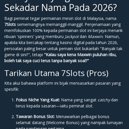
Sekadar Nama Pada 2026?
Bagi peminat tegar permainan mesin slot di Malaysia, nama
7Slots
sememangnya memanggil-manggil. Penjenamaan yang
memfokuskan 100% kepada permainan slot ini berjaya menarik
ribuan 'spinners' yang memburu
Jackpot
dan
Maxwin
. Namun,
apabila kita bercakap tentang kasino digital pada tahun 2026,
persoalan paling besar untuk pemain slot bukanlah "Banyak tak
game di sini?", tetapi
"Kalau saya kena Maxwin puluhan ribu,
boleh tak saya cuci terus tanpa banyak soal?"
Tarikan Utama 7Slots (Pros)
Kita akui bahawa platform ini bijak mensasarkan pasaran yang
spesifik:
Fokus Niche Yang Kuat:
Nama yang sangat
catchy
dan
terus kepada sasaran—iaitu peminat slot.
Tawaran Bonus Slot:
Menawarkan pelbagai bonus
selamat datang (Welcome Bonus) yang nampak lumayan
pada pandangan pertama.