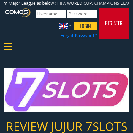
om Major League as below : FIFA WORLD CUP, CHAMPIONS LEAGUE
REGISTER
LOGIN
Forgot Password ?
TOGGLE NAVIGATION
REVIEW JUJUR 7SLOTS