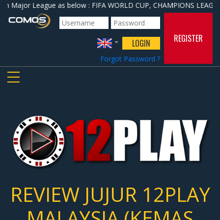
om Major League as below : FIFA WORLD CUP, CHAMPIONS LEAGUE,
REGISTER
LOGIN
Forgot Password ?
TOGGLE NAVIGATION
REVIEW JUJUR 12PLAY
MALAYSIA (KEMAS